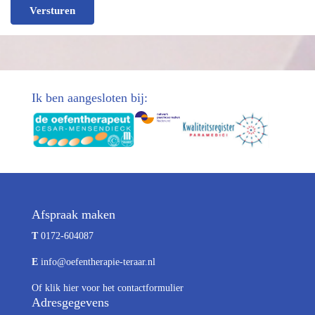
Versturen
Ik ben aangesloten bij:
Afspraak maken
T
0172-604087
E
info@oefentherapie-teraar.nl
Of
klik hier
voor het contactformulier
Adresgegevens